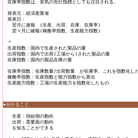
在庫率指数は、景気の先行指標としても注目される。 

発表元：経済産業省

発表日：

　翌月に速報　(生産、出荷、在庫、在庫率)

　翌々月に確報(稼働率指数、生産能力指数)

＊

生産指数：国内で生産された製品の量

出荷指数：国内で出荷(工場から)された製品の量

在庫指数：国内の製品在庫の量

在庫率指数：在庫数量/出荷数量　が在庫率。これを指数化した
稼働率指数：生産指数と能力指数から算出

生産能力指数：工場の生産能力を指数化したもの

●分かること
　生産：供給側の動向 

　出荷：需要面の動向 

　を知ることができる 
