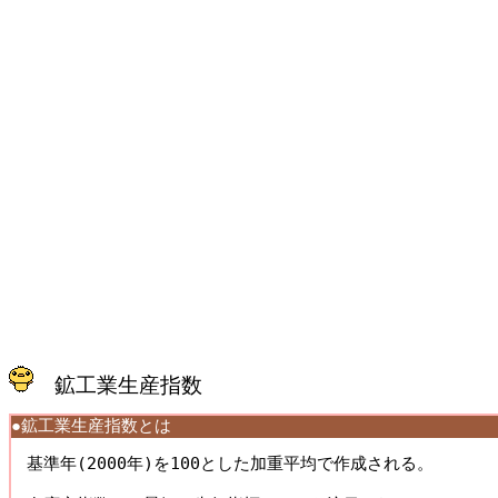
鉱工業生産指数
●鉱工業生産指数とは
基準年(2000年)を100とした加重平均で作成される。 
