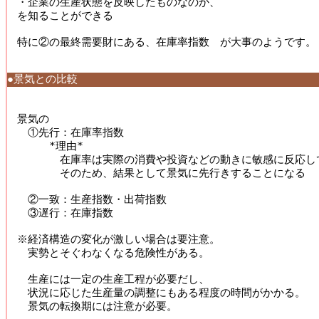
・企業の生産状態を反映したものなのか、 

を知ることができる 

特に②の最終需要財にある、在庫率指数　が大事のようです。 
●景気との比較
景気の

　①先行：在庫率指数 

　　　*理由* 

　　　　在庫率は実際の消費や投資などの動きに敏感に反応して
　　　　そのため、結果として景気に先行きすることになる 

　②一致：生産指数・出荷指数 

　③遅行：在庫指数 

※経済構造の変化が激しい場合は要注意。 

　実勢とそぐわなくなる危険性がある。 

　生産には一定の生産工程が必要だし、 

　状況に応じた生産量の調整にもある程度の時間がかかる。 

　景気の転換期には注意が必要。 
