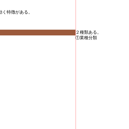
く特徴がある。 

２種類ある。 

①業種分類 
