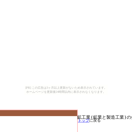
[PR] この広告は3ヶ月以上更新がないため表示されています。
ホームページを更新後24時間以内に表示されなくなります。
鉱工業(鉱業と製造工業)の
トップ