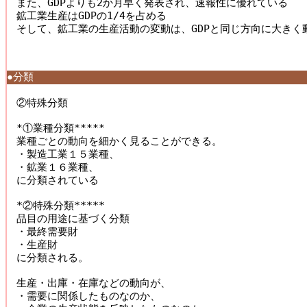
また、GDPよりも2か月早く発表され、速報性に優れている 

鉱工業生産はGDPの1/4を占める 

そして、鉱工業の生産活動の変動は、GDPと同じ方向に大きく動
●分類
②特殊分類 

*①業種分類***** 

業種ごとの動向を細かく見ることができる。 

・製造工業１５業種、 

・鉱業１６業種、 

に分類されている 

*②特殊分類***** 

品目の用途に基づく分類 

・最終需要財 

・生産財 

に分類される。 

生産・出庫・在庫などの動向が、 

・需要に関係したものなのか、 
