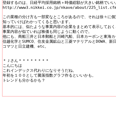
登録するのは、日経平均採用銘柄＋時価総額が大きい銘柄でいいん
http://www3.nikkei.co.jp/nkave/about/225_list.cfm
この業種の分け方も一部変なところがあるので、それは徐々に個
知っていけばわかってくると思います。

基本的には、似たような事業内容の企業をまとめて表示しておく
事業内容が似ていれば株価も同じように動くので。 

他にも、商船三井と日本郵船と川崎汽船、日本カーボンと東海カー
信越化学とSUMCO、住友金属鉱山と三菱マテリアルとDOWA、新日
コマツと日立建機、etc。 

＊Ｊさん＊＊＊＊＊＊＊＊ 

こんにちは 

これインデックス代わりになりそうだね。 

年初を１００として騰落指数グラフ作るといいかも。 

トレンドも分かるかも？ 
