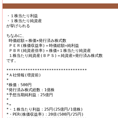
・１株当たり利益

・１株当たり純資産

が挙げられる

ちなみに、

 時価総額＝株価×発行済み株式数

 ＰＥＲ(株価収益率)＝時価総額÷純利益

 ＰＢＲ(純資産倍率)＝株価÷１株当たり純資産

 １株当たり純資産(ＢＰＳ)＝純資産÷発行済み株式数

です。

**********************************

*Ａ社情報(増資前)

*

*株価：500円

*発行済み株式総数：1億株

*予想当期純利益：25億円

*

*⇒

*・１株当たり利益：25円(25億円/1億株)

*・PER(株価収益率)：20倍(500円/25円)
