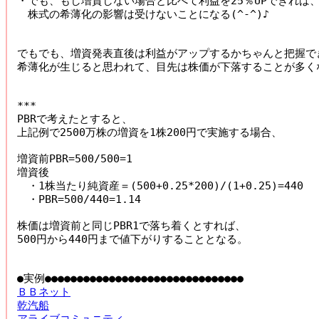
・でも、もし増資しない場合と比べて利益を25％UPできれば、
　株式の希薄化の影響は受けないことになる(^-^)♪

でもでも、増資発表直後は利益がアップするかちゃんと把握でき
希薄化が生じると思われて、目先は株価が下落することが多くな
***

PBRで考えたとすると、

上記例で2500万株の増資を1株200円で実施する場合、

増資前PBR=500/500=1

増資後

　・1株当たり純資産＝(500+0.25*200)/(1+0.25)=440

　・PBR=500/440=1.14

株価は増資前と同じPBR1で落ち着くとすれば、

500円から440円まで値下がりすることとなる。

ＢＢネット
乾汽船