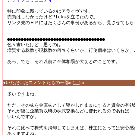
アライブコミュニティ
特に印象に残っているのはアライヴです。

売買はしなかったけどPicksを立てたので。

リンク先のＨＰにはたくさんの事例があるから、見させてもら
●●●●●●●●●●●●●●●●●●●●●●●●●●●●●●●●●●●●

色々書いたけど、思うのは

増資する株数が現株数の何％くらいか、行使価格はいくらか、
あっ、でも、それ以前に全体相場が大切とのことです。

●いただいたコメントたちの一部m(__)m
多いですよね。 

ただ、その株を金庫株として寝かしたままにすると資金の有効活
それが後に企業買収時の株式交換などに使われるのであれば 

いいんですが。 

それに比べて株式を消却してしまえば、株主にとっては安心感が
ありますよね。 
