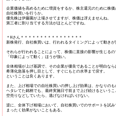
企業価値を高めるために増資をするか、株主還元のために株価が
自社株買いを行うか。 

優先株は伊藤園が上場させてますが、株価は冴えませんね。 

第三者に割り当てする方法がほとんどですね。

＊Hさん＊＊＊＊＊＊＊＊＊＊＊＊＊＊＊＊

新株発行、自社株買いは、行われるタイミングによって動きが変
それらが行われることによって、株価に直接の影響が生じるので
「印象によって動く」ほうが強い。 

全体相場が上げ基調で、その企業が優良であることが明白ならば
希薄化急落を押し目として、すぐにもとの水準まで戻す。

ということは良くあります。 

また、上げ相場での自社株買いの押し上げ効果は、かなりのもの
ヘタレてた銘柄でも、最終実施日寸前まで上げ続けるということ
空売りなどしていたら、逃げなければいけない。 

逆に、全体下げ相場において、自社株買いでのサポートを試みて
まったく効果がないこともある。 
