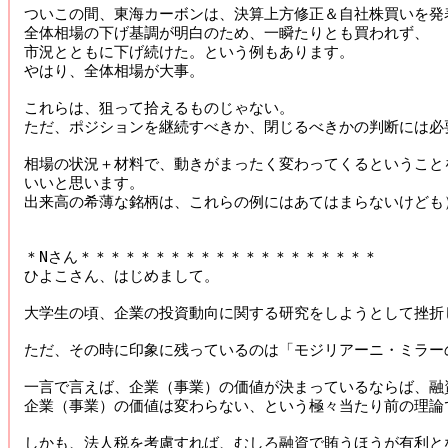
ついこの間、東海カーボンは、決算上方修正＆自社株買いを発表
全体相場の下げ基調が明白のため、一瞬たりとも買われず、

市況とともに下げ続けた。という例もあります。 

やはり、全体相場が大事。 

これらは、狙って拾えるものじゃない。

ただ、ポジションを継続すべきか、閉じるべきかの判断には必要
相場の状況＋材料で、動きがまったく変わってくるということを
いいと思います。 

出来高の希薄な銘柄は、これらの例にはあてはまらないけども）
＊Nさん＊＊＊＊＊＊＊＊＊＊＊＊＊＊＊＊＊＊＊＊

ひよこさん、はじめまして。 

大学生の頃、企業の投資動向に関する研究をしようとして挫折し
ただ、その時に印象に残っているのは「モジリアーニ・ミラーの
一言で言えば、企業（事業）の価値が決まっているならば、融
企業（事業）の価値は変わらない、という極々当たり前の理論で
しかも、法人税を考慮すれば、むしろ融資で賄うほうが有利とな