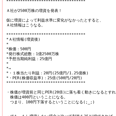
**********************************

Ａ社が2500万株の増資を発表！

仮に増資によって利益水準に変化がなかったとすると、

Ａ社情報はこうなる。

**********************************

*Ａ社情報(増資後)

*

*株価：500円

*発行株式総数：1億2500万株

*予想当期純利益：25億円

*

*⇒

*・１株当たり利益：20円(25億円/1.25億株)

*・PER(株価収益率)：25倍(500円/20円)

**********************************

・株価が増資前と同じPER(20倍)に落ち着く動きになるとすれ
　株価は400円ということになる。

　つまり、100円下落するということになる(;_;)
