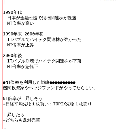
1990年代

　日本が金融恐慌で銀行関連株が低迷

　NT倍率が高い

1990年末-2000年初

　ITバブルでハイテク関連株が強かった

　NT倍率が上昇

2000年後

　ITバブル崩壊でハイテク関連株が下落

　NT倍率が急低下

●NT倍率を利用した戦略●●●●●●●●●●

機関投資家やヘッジファンドがやってたらしい。

NT倍率が上昇しそう

→日経平均先物１枚買い：TOPIX先物１枚売り

上昇したら

→どちらも反対売買
