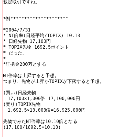
裁定取引ですね。

*例*********************

*2004/7/31

* NT倍率(日経平均/TOPIX)=10.13 

* 日経先物 17,100円

* TOPIX先物 1692.5ポイント

* だった。

*

*証拠金200万とする

NT倍率は上昇すると予想。

つまり、先物が上昇かTOPIXが下落すると予想。

(買い)日経先物

　17,100×1,000倍=17,100,000円

(売り)TOPIX先物

　1,692.5×10,000倍=16,925,000円

先物でみたNT倍率は10.10倍となる

(17,100/1692.5=10.10)
