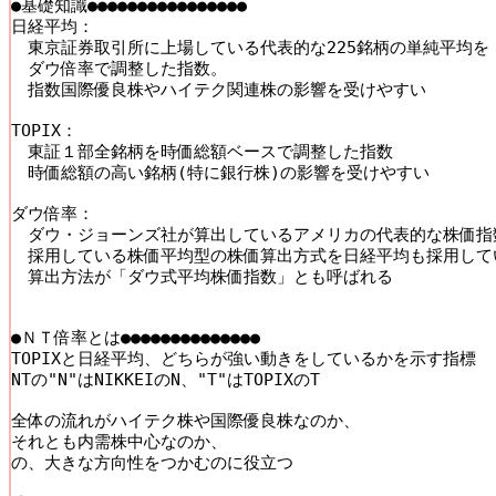
●基礎知識●●●●●●●●●●●●●●●●

日経平均：

　東京証券取引所に上場している代表的な225銘柄の単純平均を

　ダウ倍率で調整した指数。

　指数国際優良株やハイテク関連株の影響を受けやすい

TOPIX：

　東証１部全銘柄を時価総額ベースで調整した指数

　時価総額の高い銘柄(特に銀行株)の影響を受けやすい

ダウ倍率：

　ダウ・ジョーンズ社が算出しているアメリカの代表的な株価指数
　採用している株価平均型の株価算出方式を日経平均も採用してい
　算出方法が「ダウ式平均株価指数」とも呼ばれる

●ＮＴ倍率とは●●●●●●●●●●●●●●

TOPIXと日経平均、どちらが強い動きをしているかを示す指標

NTの"N"はNIKKEIのN、"T"はTOPIXのT

全体の流れがハイテク株や国際優良株なのか、

それとも内需株中心なのか、

の、大きな方向性をつかむのに役立つ
