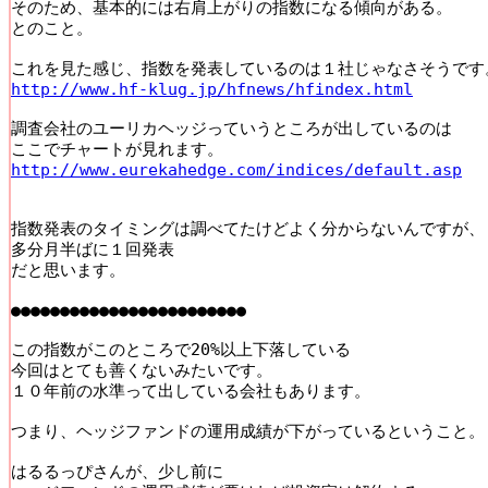
そのため、基本的には右肩上がりの指数になる傾向がある。

とのこと。

http://www.hf-klug.jp/hfnews/hfindex.html
調査会社のユーリカヘッジっていうところが出しているのは

http://www.eurekahedge.com/indices/default.asp
指数発表のタイミングは調べてたけどよく分からないんですが、

多分月半ばに１回発表

だと思います。

●●●●●●●●●●●●●●●●●●●●●●●●

この指数がこのところで20%以上下落している

今回はとても善くないみたいです。

１０年前の水準って出している会社もあります。

つまり、ヘッジファンドの運用成績が下がっているということ。

はるるっぴさんが、少し前に
