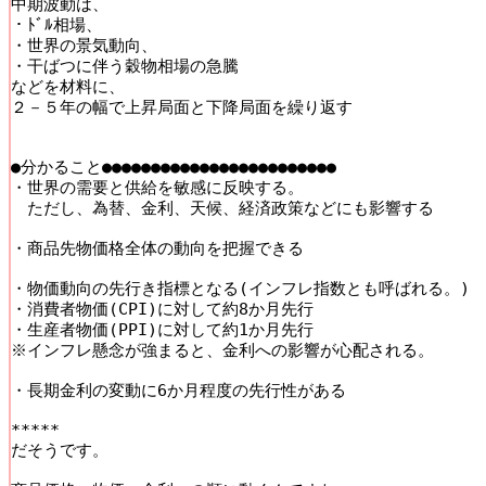
中期波動は、

・ﾄﾞﾙ相場、

・世界の景気動向、

・干ばつに伴う穀物相場の急騰

などを材料に、

２－５年の幅で上昇局面と下降局面を繰り返す

●分かること●●●●●●●●●●●●●●●●●●●●●●●●

・世界の需要と供給を敏感に反映する。

　ただし、為替、金利、天候、経済政策などにも影響する

・商品先物価格全体の動向を把握できる

・物価動向の先行き指標となる(インフレ指数とも呼ばれる。)

・消費者物価(CPI)に対して約8か月先行

・生産者物価(PPI)に対して約1か月先行

※インフレ懸念が強まると、金利への影響が心配される。

・長期金利の変動に6か月程度の先行性がある

*****

だそうです。
