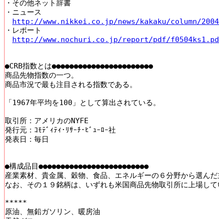
・その他ネット辞書

・ニュース

http://www.nikkei.co.jp/news/kakaku/column/2004
・レポート

http://www.nochuri.co.jp/report/pdf/f0504ks1.pd
●CRB指数とは●●●●●●●●●●●●●●●●●●●●●●●

商品先物指数の一つ。

商品市況で最も注目される指数である。

「1967年平均を100」として算出されている。

取引所：アメリカのNYFE

発行元：ｺﾓﾃﾞｨﾃｨ･ﾘｻｰﾁ･ﾋﾞｭｰﾛｰ社

発表日：毎日

●構成品目●●●●●●●●●●●●●●●●●●●●●●●●●

産業素材、貴金属、穀物、食品、エネルギーの６分野から選んだ
なお、その１９銘柄は、いずれも米国商品先物取引所に上場してい
*****

原油、無鉛ガソリン、暖房油
