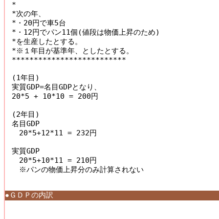
* 

*次の年、 

*・20円で車5台 

*・12円でパン11個(値段は物価上昇のため) 

*を生産したとする。 

*※１年目が基準年、としたとする。 

************************** 

(1年目) 

実質GDP=名目GDPとなり、 

20*5 + 10*10 = 200円 

(2年目) 

名目GDP 

　20*5+12*11 = 232円 

実質GDP 

　20*5+10*11 = 210円 

　※パンの物価上昇分のみ計算されない

●ＧＤＰの内訳