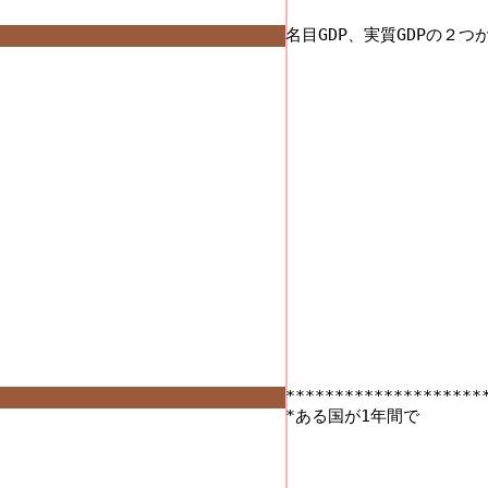
名目GDP、実質GDPの２つが
*********************
*ある国が1年間で 
