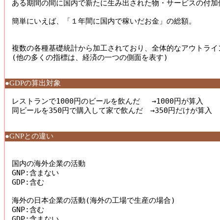
ある期間の間に国内で新たに生み出された物・サービスの付加価
簡単にいえば、「１年間に国内で稼いだお金」の総額。 

複数の各種基礎統計から加工されており、全体的なアウトライン
(他の多くの指標は、経済の一つの側面を表す) 

●GDPの算出対象
レストランで1000円のビールを飲んだ 　→1000円が算入 

同ビールを350円で購入して家で飲んだ　→350円だけが算入 

●GNPとの違い
国内の海外企業の活動 

GNP:含まない 

GDP:含む 

海外の日本企業の活動(海外の工場で生産の場合) 

GNP:含む 
