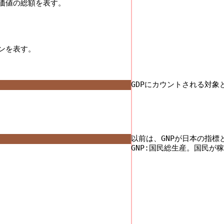
値の総額を表す。 

を表す。 

GDPにカウントされる対象
以前は、GNPが日本の指標と
GNP:国民総生産。国民が稼