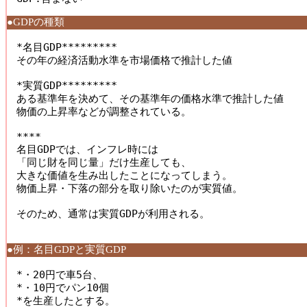
●GDPの種類
*名目GDP********* 

その年の経済活動水準を市場価格で推計した値 

*実質GDP********* 

ある基準年を決めて、その基準年の価格水準で推計した値 

物価の上昇率などが調整されている。 

**** 

名目GDPでは、インフレ時には 

「同じ財を同じ量」だけ生産しても、 

大きな価値を生み出したことになってしまう。 

物価上昇・下落の部分を取り除いたのが実質値。 

そのため、通常は実質GDPが利用される。 

●例：名目GDPと実質GDP
*・20円で車5台、 

*・10円でパン10個 

*を生産したとする。 
